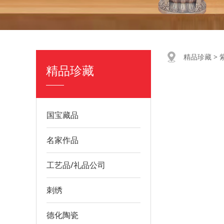
紫砂
精品珍藏
>
精品珍藏
国宝藏品
名家作品
工艺品/礼品公司
刺绣
德化陶瓷